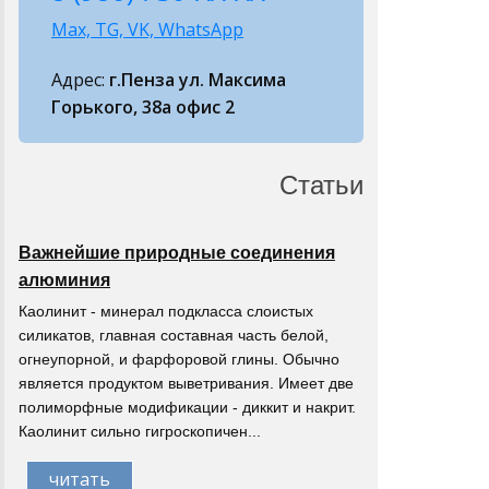
Max, TG, VK, WhatsApp
Адрес:
г.Пенза ул. Максима
Горького, 38а офис 2
Статьи
Важнейшие природные соединения
алюминия
Каолинит - минерал подкласса слоистых
силикатов, главная составная часть белой,
огнеупорной, и фарфоровой глины. Обычно
является продуктом выветривания. Имеет две
полиморфные модификации - диккит и накрит.
Каолинит сильно гигроскопичен...
читать