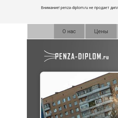
Внимание! penza-diplom.ru не продает ди
О нас
Цены