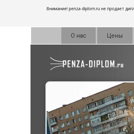
Внимание! penza-diplom.ru не продает ди
О нас
Цены