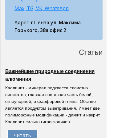
Max, TG, VK, WhatsApp
Адрес:
г.Пенза ул. Максима
Горького, 38а офис 2
Статьи
Важнейшие природные соединения
алюминия
Каолинит - минерал подкласса слоистых
силикатов, главная составная часть белой,
огнеупорной, и фарфоровой глины. Обычно
является продуктом выветривания. Имеет две
полиморфные модификации - диккит и накрит.
Каолинит сильно гигроскопичен...
читать