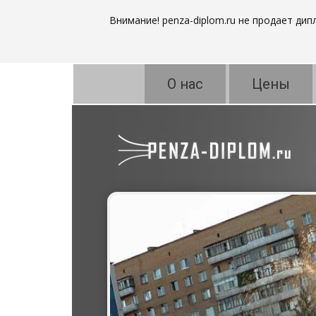
Внимание! penza-diplom.ru не продает ди
О нас
Цены