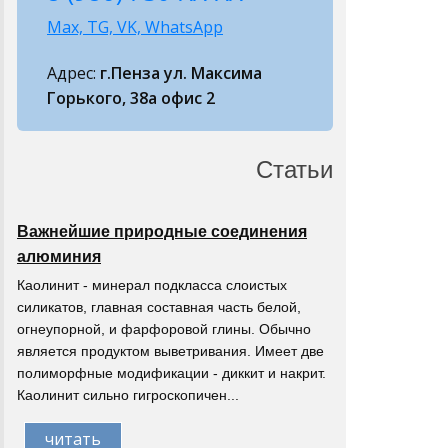
Max, TG, VK, WhatsApp
Адрес:
г.Пенза ул. Максима
Горького, 38а офис 2
Статьи
Важнейшие природные соединения
алюминия
Каолинит - минерал подкласса слоистых
силикатов, главная составная часть белой,
огнеупорной, и фарфоровой глины. Обычно
является продуктом выветривания. Имеет две
полиморфные модификации - диккит и накрит.
Каолинит сильно гигроскопичен...
читать