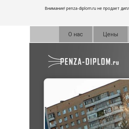
Внимание! penza-diplom.ru не продает ди
О нас
Цены