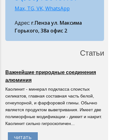
Max, TG, VK, WhatsApp
Адрес:
г.Пенза ул. Максима
Горького, 38а офис 2
Статьи
Важнейшие природные соединения
алюминия
Каолинит - минерал подкласса слоистых
силикатов, главная составная часть белой,
огнеупорной, и фарфоровой глины. Обычно
является продуктом выветривания. Имеет две
полиморфные модификации - диккит и накрит.
Каолинит сильно гигроскопичен...
читать