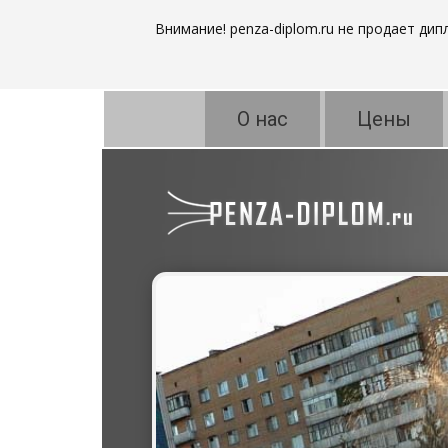
Внимание! penza-diplom.ru не продает ди
О нас
Цены