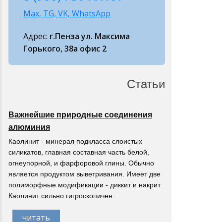
Max, TG, VK, WhatsApp
Адрес:
г.Пенза ул. Максима
Горького, 38а офис 2
Статьи
Важнейшие природные соединения
алюминия
Каолинит - минерал подкласса слоистых
силикатов, главная составная часть белой,
огнеупорной, и фарфоровой глины. Обычно
является продуктом выветривания. Имеет две
полиморфные модификации - диккит и накрит.
Каолинит сильно гигроскопичен...
читать