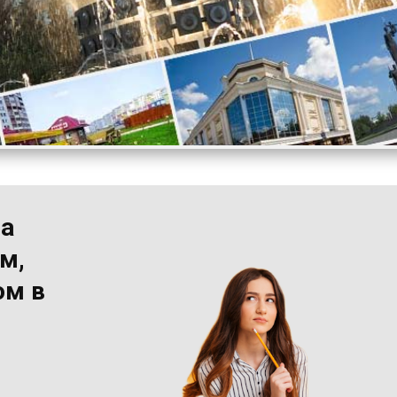
на
м,
ом в