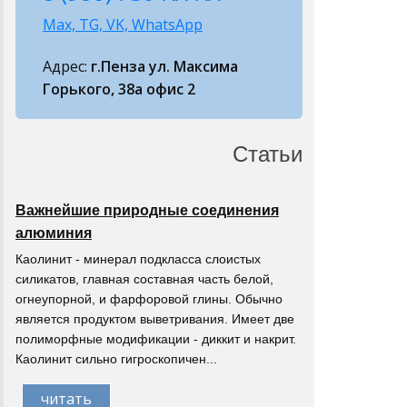
Max, TG, VK, WhatsApp
Адрес:
г.Пенза ул. Максима
Горького, 38а офис 2
Статьи
Важнейшие природные соединения
алюминия
Каолинит - минерал подкласса слоистых
силикатов, главная составная часть белой,
огнеупорной, и фарфоровой глины. Обычно
является продуктом выветривания. Имеет две
полиморфные модификации - диккит и накрит.
Каолинит сильно гигроскопичен...
читать