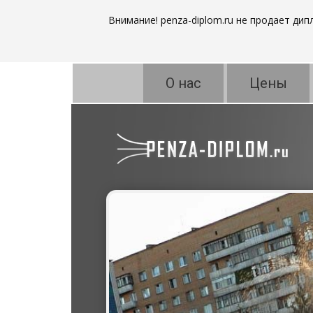
Внимание! penza-diplom.ru не продает ди
О нас
Цены