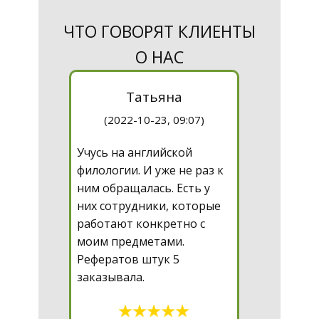
ЧТО ГОВОРЯТ КЛИЕНТЫ
О НАС
Татьяна
)
(2022-10-23, 09:07)
(2
ссный
Учусь на английской
За сра
щь
филологии. И уже не раз к
неболь
ним обращалась. Есть у
мне ку
них сотрудники, которые
темати
ит
работают конкретно с
Диплом
ших
моим предметами.
оценила
Рефератов штук 5
защити
заказывала.